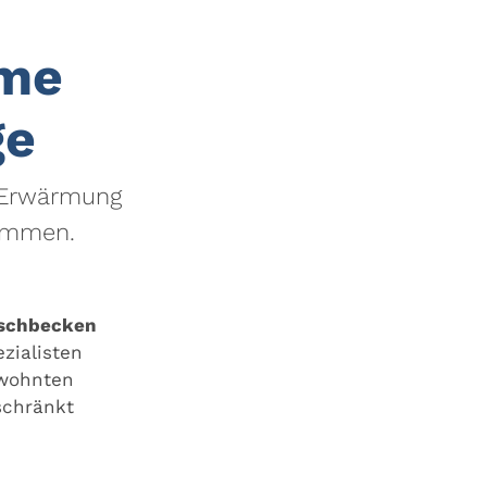
hme
ge
 Erwärmung
nommen.
schbecken
zialisten
ewohnten
schränkt