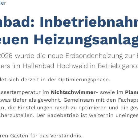
der
nbad: Inbetriebna
euen Heizungsanla
2026 wurde die neue Erdsondenheizung zur
ers im Hallenbad Hochweid in Betrieb ge
det sich derzeit in der Optimierungsphase.
Wassertemperatur im
Nichtschwimmer
- sowie im
Plan
twas tiefer als gewohnt. Gemeinsam mit den Fachspe
an, die Einstellungen rasch zu optimieren und die g
herzustellen. Der Badebetrieb ist weiterhin uneinge
en Gästen für das Verständnis.