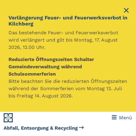
Verlängerung Feuer- und Feuerwerksverbot in
Kilchberg
Das bestehende Feuer- und Feuerwerksverbot
wird verlängert und gilt bis Montag, 17. August
2026, 12.00 Uhr.
Gemeinde Kilchberg
Themen
Umwelt & Tiere
Reduzierte Öffnungszeiten Schalter
Ein bewussterer Umgang mit unseren Ressourcen
Gemeindeverwaltung während
einerseits im Bezug von Energie, Wasser und Wärme
Schulsommerferien
sowie beim und nach dem Verbrauch in Form von
Bitte beachten Sie die reduzierten Öffnungszeiten
sorgfältig getrenntem und recycletem Abfall sind auch
während der Sommerferien vom Montag 13. Juli
in Kilchberg zentrale Themen. Tragen wir Sorge zu
bis Freitag 14. August 2026.
unserer Natur und Umwelt!
Menü
Abfall, Entsorgung & Recycling