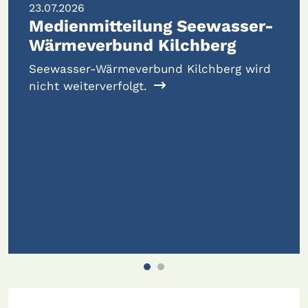
11.12.2025
asser-
Klares Ja zu neuem
rg
Feuerwehrdepot und Wer
erg wird
Mit 164 Stimmberechtigten war die
Gemeindeversammlung vom 24. No
gut besucht – und vor allem ein Ge
stand im Zentrum: der Planungskre