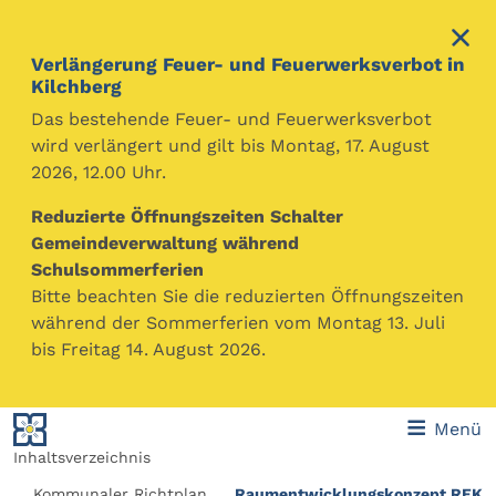
Verlängerung Feuer- und Feuerwerksverbot in
Kilchberg
Das bestehende Feuer- und Feuerwerksverbot
wird verlängert und gilt bis Montag, 17. August
2026, 12.00 Uhr.
Gemeinde Kilchberg
Themen
Bauen & Planen
Bauvorschriften, Heimat- & Denkmalschutz
Reduzierte Öffnungszeiten Schalter
Gemeindeverwaltung während
Die Identität und das Ortsbild von Kilchberg werden
Schulsommerferien
wesentlich mitgeprägt durch diverse prägende
Bitte beachten Sie die reduzierten Öffnungszeiten
historische Häuser und Liegenschaften. Der Schutz,
während der Sommerferien vom Montag 13. Juli
Erhalt und die Pflege dieser Kultur- und
bis Freitag 14. August 2026.
Baudenkmäler sind eine wichtige Aufgabe der
Gemeinde.
Menü
Inhaltsverzeichnis
z
Kommunaler Richtplan
Raumentwicklungskonzept REK