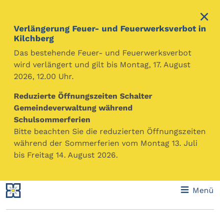
Verlängerung Feuer- und Feuerwerksverbot in
Kilchberg
Das bestehende Feuer- und Feuerwerksverbot
wird verlängert und gilt bis Montag, 17. August
2026, 12.00 Uhr.
Gemeinde Kilchberg
Themen
Gesundheit
Reduzierte Öffnungszeiten Schalter
Ob Gesundheitsversorgung, Prävention oder wichtige
Gemeindeverwaltung während
Informationen zum Vorgehen bei Unfällen oder
Schulsommerferien
(medizinischen) Notfällen. Diverse Einrichtungen,
Bitte beachten Sie die reduzierten Öffnungszeiten
Institutionen und Beratungsstellen stehen Ihnen in
während der Sommerferien vom Montag 13. Juli
und um Kilchberg zur Seite.
bis Freitag 14. August 2026.
Menü
Spitex, Heime & Pflegefinanzierung