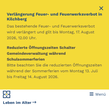
Verlängerung Feuer- und Feuerwerksverbot in
Kilchberg
Das bestehende Feuer- und Feuerwerksverbot
wird verlängert und gilt bis Montag, 17. August
2026, 12.00 Uhr.
Gemeinde Kilchberg
Themen
Soziales
Reduzierte Öffnungszeiten Schalter
Die Gemeinde Kilchberg bietet Unterstützung und
Gemeindeverwaltung während
Beratung für Menschen in schwierigen
Schulsommerferien
Lebenssituationen, Hilfe zur Selbsthilfe, um die
Bitte beachten Sie die reduzierten Öffnungszeiten
wirtschaftliche und persönliche Selbständigkeit zu
während der Sommerferien vom Montag 13. Juli
wahren oder wieder zu erreichen, sowie Informationen
bis Freitag 14. August 2026.
und Angebote für Ältere.
Menü
Leben im Alter