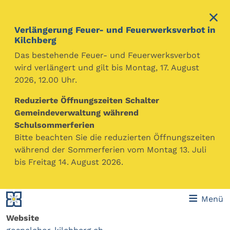
Verlängerung Feuer- und Feuerwerksverbot in
Kilchberg
Das bestehende Feuer- und Feuerwerksverbot
wird verlängert und gilt bis Montag, 17. August
2026, 12.00 Uhr.
Reduzierte Öffnungszeiten Schalter
Gospelchor Kilchberg
Gemeindeverwaltung während
Schulsommerferien
Der Gospelchor Kilchberg wurde im Januar 2008 von
Bitte beachten Sie die reduzierten Öffnungszeiten
der Kirchenpflege der reformierten Kirche Kilchberg
während der Sommerferien vom Montag 13. Juli
gegründet und besteht aus rund 40 Mitgliedern.
bis Freitag 14. August 2026.
Kontakt
Adresse
E-Mail
Böndlerstrasse 70
Menü
monique.fiedler@bluewin.ch
8802 Kilchberg
Website