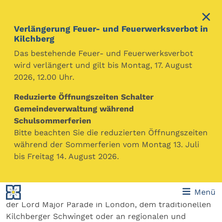
Verlängerung Feuer- und Feuerwerksverbot in
Kilchberg
Das bestehende Feuer- und Feuerwerksverbot
wird verlängert und gilt bis Montag, 17. August
2026, 12.00 Uhr.
Reduzierte Öffnungszeiten Schalter
Harmonie Kilchberg
Gemeindeverwaltung während
Schulsommerferien
Die Harmonie Kilchberg ist ein Verein mit aktuell 45
Bitte beachten Sie die reduzierten Öffnungszeiten
musikbegeisterten Mitgliedern. Seit der Gründung
während der Sommerferien vom Montag 13. Juli
1906 gehören wir zum Dorfleben der Gemeinde und
bis Freitag 14. August 2026.
unser musikalisches Spektrum ist bis weit über die
Grenzen bekannt. Neben den alljährlichen Auftritten
wie der Bundesfeier oder unseren Galakonzerten
Menü
nimmt die Harmonie auch an speziellen Anlässen wie
der Lord Major Parade in London, dem traditionellen
Kilchberger Schwinget oder an regionalen und