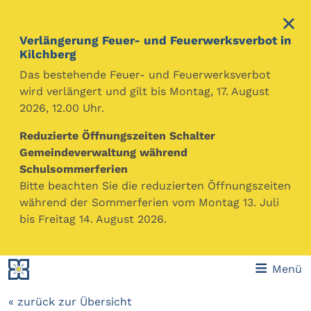
Verlängerung Feuer- und Feuerwerksverbot in
Kilchberg
Das bestehende Feuer- und Feuerwerksverbot
wird verlängert und gilt bis Montag, 17. August
2026, 12.00 Uhr.
Reduzierte Öffnungszeiten Schalter
Sandro Capeder
Gemeindeverwaltung während
Partei:
GLP
Schulsommerferien
Funktion:
Mitglied Baukommission
Bitte beachten Sie die reduzierten Öffnungszeiten
während der Sommerferien vom Montag 13. Juli
Berufliche Tätigkeit:
Raum- / Stadtplaner
bis Freitag 14. August 2026.
Mitgliedschaften in Organen und Behörden der
Gemeinde, des Kantons und des Bundes:
Menü
Energiekommission Wädenswil
« zurück zur Übersicht