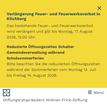
Verlängerung Feuer- und Feuerwerksverbot in
Kilchberg
Das bestehende Feuer- und Feuerwerksverbot
wird verlängert und gilt bis Montag, 17. August
2026, 12.00 Uhr.
Reduzierte Öffnungszeiten Schalter
Christoph Rohner
Gemeindeverwaltung während
Partei:
Vereinigung der Parteilosen
Schulsommerferien
Funktion:
Präsident Rechnungsprüfungskommission
Bitte beachten Sie die reduzierten Öffnungszeiten
während der Sommerferien vom Montag 13. Juli
Berufliche Tätigkeit:
Gemeindeschreiber, Gemeinde
bis Freitag 14. August 2026.
Hausen a.A.
Organstellung in und wesentliche Beteiligungen an
Menü
Organisationen des privaten Rechts:
Stiftungsratspräsident Widmer-Frick-Stiftung