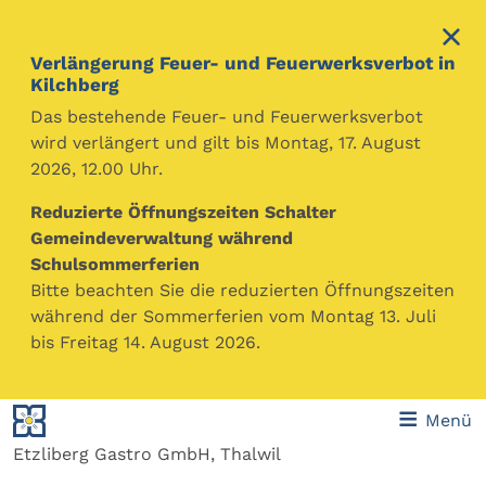
Verlängerung Feuer- und Feuerwerksverbot in
Kilchberg
Das bestehende Feuer- und Feuerwerksverbot
wird verlängert und gilt bis Montag, 17. August
2026, 12.00 Uhr.
Reduzierte Öffnungszeiten Schalter
Eva Chicherio
Gemeindeverwaltung während
Partei:
Vereinigung der Parteilosen
Schulsommerferien
Funktion:
Mitglied Sozialkommission
Bitte beachten Sie die reduzierten Öffnungszeiten
während der Sommerferien vom Montag 13. Juli
Berufliche Tätigkeit:
Dipl. Hotelière HF, Fachfrau
bis Freitag 14. August 2026.
Finanz- und Rechnungswesen mit eidg. Fachausweis
Organstellung in und wesentliche Beteiligungen an
Menü
Organisationen des privaten Rechts:
Etzliberg Gastro GmbH, Thalwil