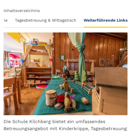
Inhaltsverzeichnis
eine
Tagesbetreuung & Mittagstisch
Weiterführende Links
Die Schule Kilchberg bietet ein umfassendes
Betreuungsangebot mit Kinderkrippe, Tagesbetreuung