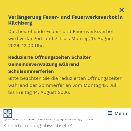
Verlängerung Feuer- und Feuerwerksverbot in
Kilchberg
Das bestehende Feuer- und Feuerwerksverbot
wird verlängert und gilt bis Montag, 17. August
2026, 12.00 Uhr.
Gemeinde Kilchberg
Themen
Familie, Partnerschaft, Kinder, Todesfall
Reduzierte Öffnungszeiten Schalter
Betreuungs- & Begleitungsangebot für Familien
Gemeindeverwaltung während
Schulsommerferien
Immer mehr Eltern teilen sich Kinderbetreuung, Haus-
Bitte beachten Sie die reduzierten Öffnungszeiten
und Erwerbsarbeit untereinander auf. Kinder geniessen
während der Sommerferien vom Montag 13. Juli
es, wenn beide Eltern abwechselnd für sie da sind.
bis Freitag 14. August 2026.
Vielleicht haben Sie Grosseltern oder eine freundliche
Nachbarin, die sich bereit erklärt, Ihr Kind während
Ihrer Abwesenheit zu betreuen, oder Familien im
Menü
gleichen Haus, die sich gegenseitig in der
Kinderbetreuung abwechseln?