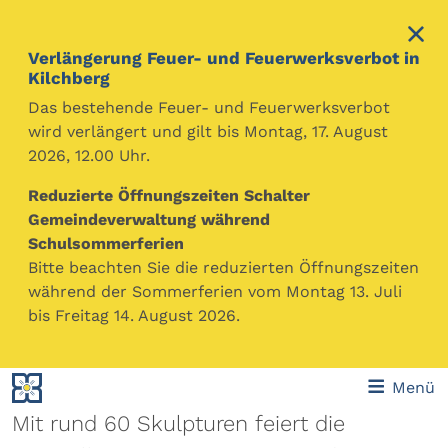
Verlängerung Feuer- und Feuerwerksverbot in
Kilchberg
Das bestehende Feuer- und Feuerwerksverbot
wird verlängert und gilt bis Montag, 17. August
2026, 12.00 Uhr.
Reduzierte Öffnungszeiten Schalter
Ausstellung "Samstagmorgen"
Gemeindeverwaltung während
Freitag, 05.06.2026, 14:00 Uhr bis Mittwoch,
Schulsommerferien
09.09.2026, 17:00 Uhr
Bitte beachten Sie die reduzierten Öffnungszeiten
Veranstaltungsort:
C.F. Meyer-Haus und Park
·
während der Sommerferien vom Montag 13. Juli
Veranstalter:
Conrad Ferdinand Meyer-Haus
bis Freitag 14. August 2026.
Preis: kostenlos
In Kalender speichern
Menü
Mit rund 60 Skulpturen feiert die