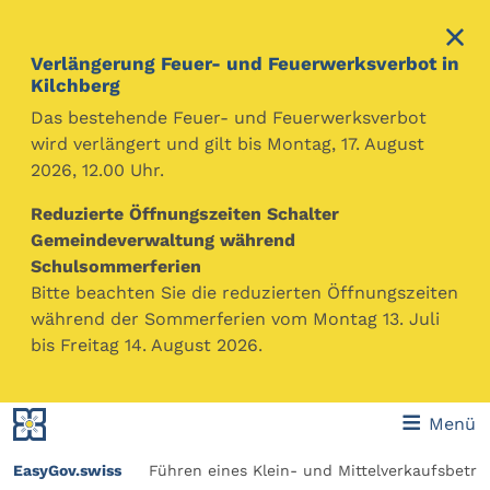
Verlängerung Feuer- und Feuerwerksverbot in
Kilchberg
Das bestehende Feuer- und Feuerwerksverbot
wird verlängert und gilt bis Montag, 17. August
2026, 12.00 Uhr.
Gemeinde Kilchberg
Themen
Wirtschaft & Arbeit
Bewilligungen, Konzessionen, Patente für Unternehmen
Reduzierte Öffnungszeiten Schalter
Gemeindeverwaltung während
Die Gemeinde Kilchberg möchte Unternehmen helfen,
Schulsommerferien
ihre notwendigen Behördengänge so unkompliziert
Bitte beachten Sie die reduzierten Öffnungszeiten
und effizient wie möglich abzuwickeln, auch mit Hilfe
während der Sommerferien vom Montag 13. Juli
von digitalisierten Prozessen und Plattformen wie
bis Freitag 14. August 2026.
EasyGov.swiss.
Menü
Inhaltsverzeichnis
EasyGov.swiss
Führen eines Klein- und Mittelverkaufsbetri