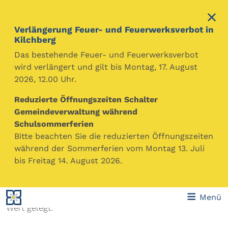
Verlängerung Feuer- und Feuerwerksverbot in
Kilchberg
Das bestehende Feuer- und Feuerwerksverbot
wird verlängert und gilt bis Montag, 17. August
2026, 12.00 Uhr.
Gemeinde Kilchberg
Themen
Wohnen & Mobilität
Parkieren & Verkehr
Reduzierte Öffnungszeiten Schalter
Gemeindeverwaltung während
Mit Konzepten und Massnahmen verschiedenster Art
Schulsommerferien
und unter Einbezug der Bevölkerung möchte die
Bitte beachten Sie die reduzierten Öffnungszeiten
Gemeinde den Ansprüchen und Anforderungen
während der Sommerferien vom Montag 13. Juli
sämtlicher Verkehrsteilnehmer - egal ob zu Fuss, mit
bis Freitag 14. August 2026.
den öffentlichen Verkehrsmitteln, oder mit Auto und
Fahrrad - gerecht werden. Dabei wird insbesondere
auch auf die Sicherheit des Langsamverkehrs grosser
Menü
Wert gelegt.