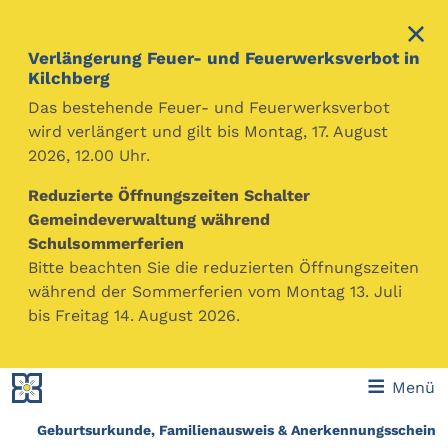
Verlängerung Feuer- und Feuerwerksverbot in
Kilchberg
Das bestehende Feuer- und Feuerwerksverbot
wird verlängert und gilt bis Montag, 17. August
2026, 12.00 Uhr.
Gemeinde Kilchberg
Themen
Familie, Partnerschaft, Kinder, Todesfall
Geburt
Reduzierte Öffnungszeiten Schalter
Gemeindeverwaltung während
Sie sind kürzlich Eltern geworden? Wir gratulieren
Schulsommerferien
Ihnen dazu herzlich. Die Geburt Ihres Kindes ist
Bitte beachten Sie die reduzierten Öffnungszeiten
innerhalb von drei Tagen dem Zivilstandsamt zu
während der Sommerferien vom Montag 13. Juli
melden. Was es weiter zu beachten gibt, erfahren Sie
bis Freitag 14. August 2026.
auf den nachfolgenden Seiten.
Menü
Inhaltsverzeichnis
mt
Geburtsurkunde, Familienausweis & Anerkennungsschein