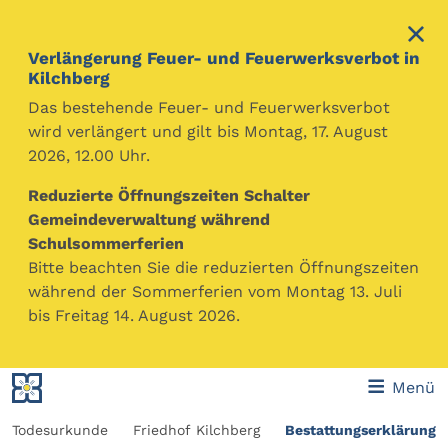
Verlängerung Feuer- und Feuerwerksverbot in
Kilchberg
Das bestehende Feuer- und Feuerwerksverbot
wird verlängert und gilt bis Montag, 17. August
2026, 12.00 Uhr.
Gemeinde Kilchberg
Themen
Familie, Partnerschaft, Kinder, Todesfall
Todesfall
Reduzierte Öffnungszeiten Schalter
Gemeindeverwaltung während
Wenn ein vertrauter Mensch gestorben ist, bedeutet
Schulsommerferien
dies für die nächsten Angehörigen eine schwierige
Bitte beachten Sie die reduzierten Öffnungszeiten
Situation. Wir begleiten Sie in dieser Zeit und
während der Sommerferien vom Montag 13. Juli
unterstützen Sie in den bevorstehenden Vorkehrungen.
bis Freitag 14. August 2026.
Inhaltsverzeichnis
Menü
 / Todesurkunde
Friedhof Kilchberg
Bestattungserklärung